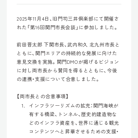
2025年11月4日、旧門司三井倶楽部にて開催さ
れた「第16回関門市長会談」に参加しました。
前田晋太郎 下関市長、武内和久 北九州市長と
ともに、関門エリアの持続的な発展に向けた
意見交換を実施。関門DMOが掲げるビジョン
に対し両市長から賛同を得るとともに、今後
の連携・支援について合意しました。
【両市長との合意事項】
インフラツーリズムの拡充：関門海峡が
有する橋梁、トンネル、歴史的建造物な
どのインフラ資産を、世界に通じる観光
コンテンツへと昇華させるための支援・