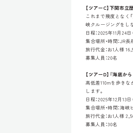
【ツアーC】下関市立
これまで幾度となく
峡クルージングをし
日程：2025年11月24
集合場所・時間：JR長府
旅行代金：お1人様 16,
募集人員：20名
【ツアーD】『海底か
高低差110mを歩き
します。
日程：2025年12月13
集合場所・時間：海峡ビ
旅行代金：お1人様 2,5
募集人員：30名