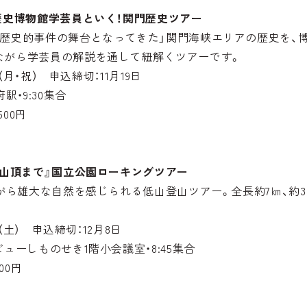
歴史博物館学芸員といく！関門歴史ツアー
「歴史的事件の舞台となってきた」関門海峡エリアの歴史を、
ながら学芸員の解説を通して紐解くツアーです。
日（月・祝） 申込締切：11月19日
駅・9:30集合
500円
ら山頂まで』国立公園ローキングツアー
ながら雄大な自然を感じられる低山登山ツアー。全長約7㎞、約
日（土） 申込締切：12月8日
ューしものせき1階小会議室・8:45集合
00円