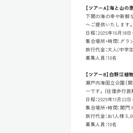
【ツアーA】海と山の
下関の海の幸や新鮮
へご提供いたします
日程：2025年10月1
集合場所・時間：グラン
旅行代金：大人(中学生以
募集人員：10名
【ツアーB】白野江植
瀬戸内海国立公園（
ーです。（往復歩行距離
日程：2025年11月22
集合場所・時間：関門ト
旅行代金：お1人様 5,0
募集人員：10名