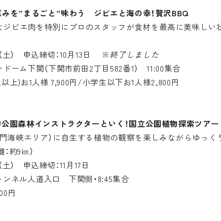
恵みを”まるごと”味わう ジビエと海の幸！贅沢BBQ
なジビエ肉を特別にプロのスタッフが食材を最高に美味しい
。
8日（土） 申込締切：10月13日 ※
終了しました
ドーム下関（下関市前田2丁目582番1） 11:00集合
上)お1人様 7,900円/小学生以下お1人様2,800円
物公園森林インストラクターといく！国立公園植物探索ツアー
関門海峡エリア）に自生する植物の観察を楽しみながらゆっく
：約9㎞）
日（土） 申込締切：11月17日
ンネル人道入口 下関側・8:45集合
00円