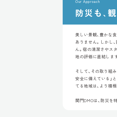
Our Approach
防災も､
美しい景観、豊かな
ありません。しかし
ん。宿の清潔さやス
地の評価に直結しま
そして、その取り組
安全に備えている」
てる地域は、より積
関門DMOは、防災を