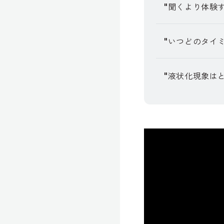
"
聞くより体験
"
いつどのタイ
"
液状化現象は